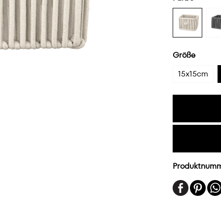
Größe
15x15cm
Produktnum