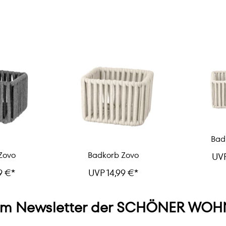
Bad
Zovo
Badkorb Zovo
UVP
9 €*
UVP 14,99 €*
m Newsletter der SCHÖNER WOHN