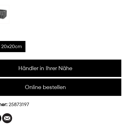
20x20cm
Händler in Ihrer Nähe
Online bestellen
mer:
25873197