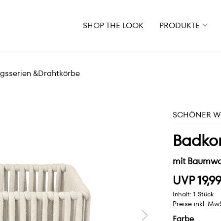
SHOP THE LOOK
PRODUKTE
gsserien &Drahtkörbe
SCHÖNER WO
Badko
mit Baumwol
UVP 19,9
Inhalt:
1 Stück
Preise inkl. Mw
Farbe