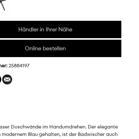
Händler in Ihrer Nähe
Online bestellen
mer:
25884197
 nasser Duschwände im Handumdrehen. Der elegante
In modernem Blau gehalten, ist der Badwischer auch