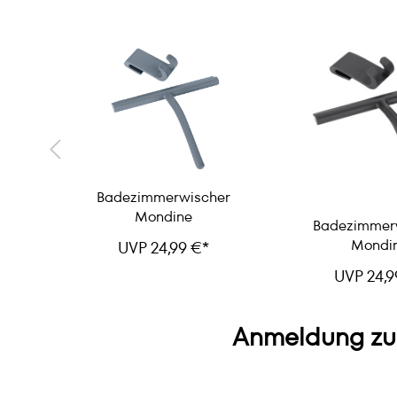
Badezimmerwischer
Mondine
es
Badezimmer
Mondi
UVP 24,99 €*
UVP 24,9
Anmeldung zu