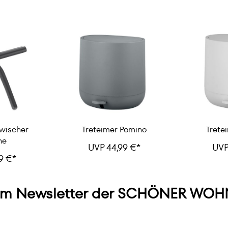
wischer
Treteimer Pomino
Trete
ne
UVP 44,99 €*
UVP
9 €*
m Newsletter der SCHÖNER WOHN