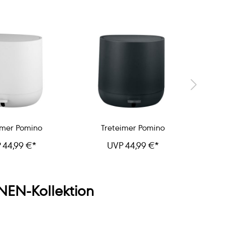
imer Pomino
Treteimer Pomino
D
 44,99 €*
UVP 44,99 €*
EN-Kollektion