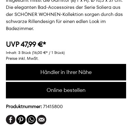
Insgesamt misst die Garnitur (B/T x H): Ø 10,5 x 37 cm.
Die eleganten Bad-Accessoires der Serie Soliera aus
der SCHÖNER WOHNEN-Kollektion sorgen durch das
schwarze Rillendesign für einen edlen Look im
Badezimmer.
UVP 47,99 €*
Inhalt:
3 Stück
(16,00 €* / 1 Stück)
Preise inkl. MwSt.
Händler in Ihrer Nähe
Online bestellen
Produktnummer:
71415800