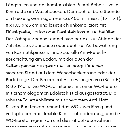
Längsrillen und der komfortablen Pumpfläche stilvolle
Kontraste am Waschbecken. Der nachfüllbare Spender
ein Fassungsvermögen von ca. 400 ml, misst (B x H x T):
8 x 13,5 x 9,5 cm und lässt sich unkompliziert mit
Flüssigseife, Lotion oder Desinfektionsmittel befüllen.
Der Zahnputzbecher eignet sich perfekt zur Ablage der
Zahnbürste, Zahnpasta oder auch zur Aufbewahrung
von Kosmetikpinseln. Eine spezielle Anti-Rutsch-
Beschichtung am Boden, mit der auch der
Seifenspender ausgestattet ist, sorgt für einen
sicheren Stand auf dem Waschbeckenrand oder der
Badablage. Der Becher hat Abmessungen von (B/T x H):
Ø 8 x 12 cm. Die WC-Garnitur ist mit einer WC-Bürste
mit einem eleganten Edelstahlstiel ausgestattet. Die
robuste Toilettenbürste mit schwarzem Anti-Haft
Silikon-Bürstenkopf reinigt das WC zuverlässig und
verfügt über eine flexible Kunststoffabdeckung, um die
WC-Bürste hygienisch und diskret aufzubewahren.