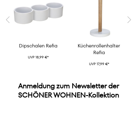
a
Dipschalen Refia
Küchenrollenhalter
Refia
UVP 18,99 €*
UVP 17,99 €*
Anmeldung zum Newsletter der
SCHÖNER WOHNEN-Kollektion